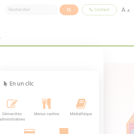
A
Contact
A
En un clic
Démarches
Menus cantine
Médiathèque
administratives