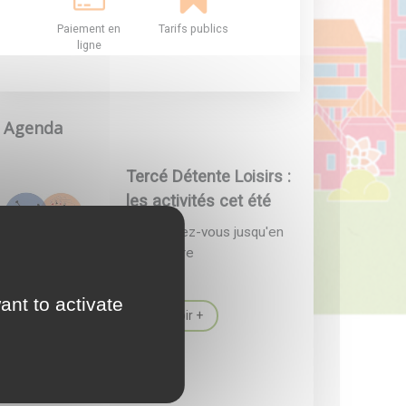
Paiement en
Tarifs publics
ligne
Agenda
Tercé Détente Loisirs :
les activités cet été
Les rendez-vous jusqu'en
septembre
ant to activate
En savoir +
Actualité