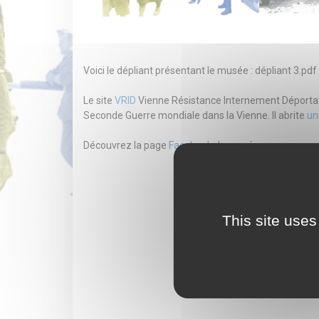
Voici le dépliant présentant le musée :
dépliant 3.pdf
Le site
VRID
Vienne Résistance Internement Déportat
Seconde Guerre mondiale dans la Vienne. Il abrite
un
Découvrez la page
Facebook
du musée.
This site uses