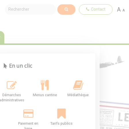
A
Contact
A
En un clic
Démarches
Menus cantine
Médiathèque
administratives
Paiement en
Tarifs publics
ligne