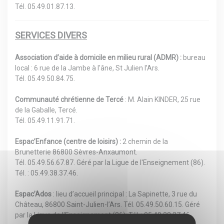
Tél. 05.49.01.87.13.
SERVICES DIVERS
Association d’aide à domicile en milieu rural (ADMR) :
bureau
local : 6 rue de la Jambe à l'âne, St Julien l’Ars.
Tél. 05.49.50.84.75.
Communauté chrétienne de Tercé
: M. Alain KINDER, 25 rue
de la Gaballe, Tercé.
Tél. 05.49.11.91.71.
Espac’Enfance (centre de loisirs) :
2 chemin de la
Brunetterie
86800 Sèvres-Anxaumont.
Tél. 05.49.56.67.87. Géré par la Ligue de l'Enseignement (86).
Tél. : 05.49.38.37.46.
Espac’Ados
: lieu d’accueil principal : La Sapinette, 3 rue du
Château, 86800 Saint-Julien-l’Ars. Tél. 05.49.50.60.15. Géré
par la Ligue de l'Enseignement (86). Tél. : 05.49.38.37.46.