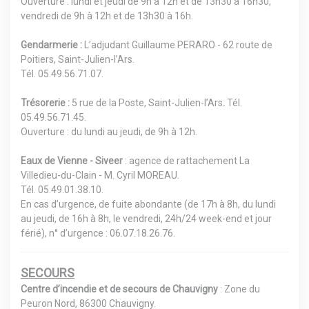
Ouverture : lundi et jeudi de 9h à 12h et de 13h30 à 16h30,
vendredi de 9h à 12h et de 13h30 à 16h.
Gendarmerie :
L’adjudant Guillaume PERARO - 62 route de
Poitiers, Saint-Julien-l’Ars.
Tél. 05.49.56.71.07.
Trésorerie :
5 rue de la Poste,
Saint-Julien-l’Ars
.
Tél.
05.49.56.71.45.
Ouverture : du lundi au jeudi, de 9h à 12h.
Eaux de Vienne - Siveer
: agence de rattachement La
Villedieu-du-Clain - M. Cyril MOREAU.
Tél. 05.49.01.38.10.
En cas d’urgence, de fuite abondante (de 17h à 8h, du lundi
au jeudi, de 16h à 8h, le vendredi, 24h/24 week-end et jour
férié), n° d’urgence : 06.07.18.26.76.
SECOURS
Centre d’incendie et de secours de Chauvigny
: Zone du
Peuron Nord, 86300 Chauvigny.