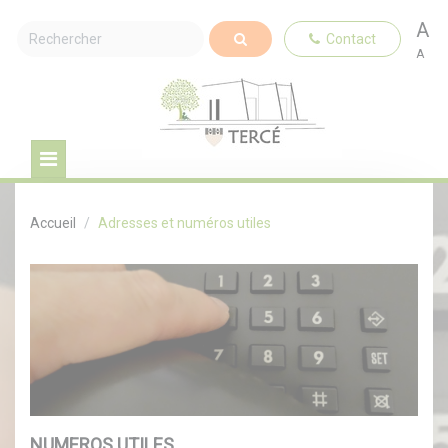
A
Contact
A
Accueil
Adresses et numéros utiles
NUMEROS UTILES