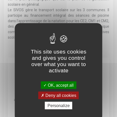
scolaire en général.
Le SIVOS gère le transport scolaire sur les 3 communes. Il
participe au financement intégral des séances de piscine
dans l’apprentissage de la natation pour les CE2, CM1 et CM2,
des fournitures scolaires et matériel pédagogique
complémentaire, l’aide financière pour les coopératives
scolaires et les voyages scolaires …
This site uses cookies
and gives you control
over what you want to
En un clic
activate
OK, accept all
Deny all cookies
Démarches
Menus cantine
Médiathèque
administratives
Personalize