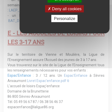
semaine à partir du 2 septembre 2015. Voir le dépliant
Deny all cookies
:
LAEP_Sèvres2024.pdf
- un
Relais Petite Enfance
dont voici le dépliant :
Personalize
BAT_Depliant_RPE_SevresAnxaumont.pdf
E - LES ACCUEILS DE LOISIRS POUR
LES 3-17 ANS
Sur le territoire de Vienne et Moulière, la Ligue de
l'Enseignement assure l'Accueil des jeunes de 3 à 17 ans.
Vous trouverez sur le site de la Ligue de l'Enseignement tous
les renseignements nécessaires pour vos enfants :
Espac'Enfance
: 3 / 12 ans. Un
Espac'Enfance
à Sèvres
Anxaumont
Livret Espac'enfance.pdf
L'accueil de loisirs Espaç'enfance
Domaine de la Brunetterie
86 800 Sèvres-Anxaumont
Tél. 05 49 56 67 87 / 06 38 56 46 37
espacenfance@laligue86.org