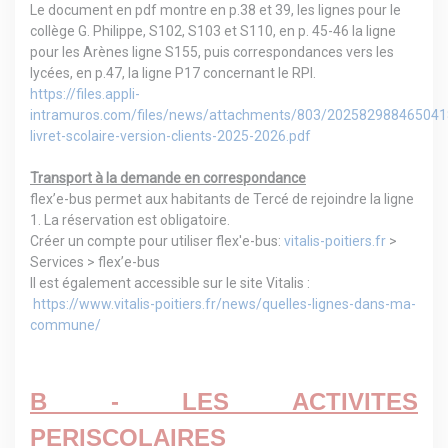
Le document en pdf montre en p.38 et 39, les lignes pour le
collège G. Philippe, S102, S103 et S110, en p. 45-46 la ligne
pour les Arènes ligne S155, puis correspondances vers les
lycées, en p.47, la ligne P17 concernant le RPI.
https://files.appli-
intramuros.com/files/news/attachments/803/20258298846504
livret-scolaire-version-clients-2025-2026.pdf
Transport à la demande en correspondance
flex’e-bus permet aux habitants de Tercé de rejoindre la ligne
1. La réservation est obligatoire.
Créer un compte pour utiliser flex'e-bus:
vitalis-poitiers.fr
>
Services > flex’e-bus
Il est également accessible sur le site Vitalis :
https://www.vitalis-poitiers.fr/news/quelles-lignes-dans-ma-
commune/
B - LES ACTIVITES
PERISCOLAIRES