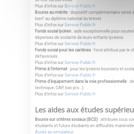
Plus d’infos sur
S
ervice-Public.fr
Bourse au mérite
: dispositif complémentaire versé 
bien” au diplôme national du brevet.
Plus d’infos sur
Service-Public.fr
Fonds social lycéen
: aide exceptionnelle pour soutenir
dépenses de scolarité de leurs enfants lycéens.
Plus d’infos sur
Service-Public.fr
Fonds social pour les cantines
: fond attribué par le 
défavorisés.
Plus d’infos sur
Service-Public.fr
Prime à l’internat
: pour les lycéens boursiers et scola
Plus d’infos sur
Service-Public.fr
Prime d’équipement dans la voie professionnelle
: d
technique, CAP, bac pro…).
Plus d’infos sur
Service-Public.fr
Les aides aux études supérieu
Bourse sur critères sociaux (BCS)
: attribuée sous co
étudiants et futurs étudiants en difficultés matérielle
Accès au simulateur