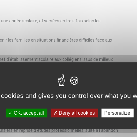
 une année scolaire, et versées en trois fois selon les
.
nir les familles en situations financières difficiles face aux
chef d’établissement scolaire aux collégiens issus de milieux
olarisés en internat.
 cookies and gives you control over what you w
 scolaire, et versée en trois fois selon les ressources et le
OK, accept all
Deny all cookies
Personalize
rsiers en reprise d’études professionnelles, suite à l’abandon