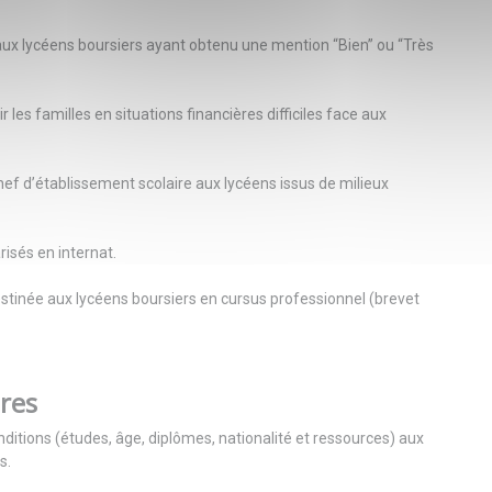
aux lycéens boursiers ayant obtenu une mention “Bien” ou “Très
 les familles en situations financières difficiles face aux
chef d’établissement scolaire aux lycéens issus de milieux
risés en internat.
estinée aux lycéens boursiers en cursus professionnel (brevet
res
nditions (études, âge, diplômes, nationalité et ressources) aux
s.