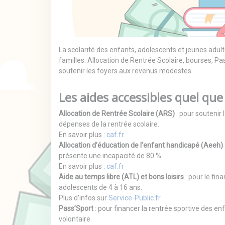
La scolarité des enfants, adolescents et jeunes adul
familles. Allocation de Rentrée Scolaire, bourses, P
soutenir les foyers aux revenus modestes.
Les aides accessibles quel que
Allocation de Rentrée Scolaire (ARS)
: pour soutenir 
dépenses de la rentrée scolaire.
En savoir plus :
caf.fr
Allocation d’éducation de l’enfant handicapé (Aeeh)
présente une incapacité de 80 %.
En savoir plus :
caf.fr
Aide au temps libre (ATL) et bons loisirs
: pour le fin
adolescents de 4 à 16 ans.
Plus d’infos sur
Service-Public.fr
Pass’Sport
: pour financer la rentrée sportive des en
volontaire.