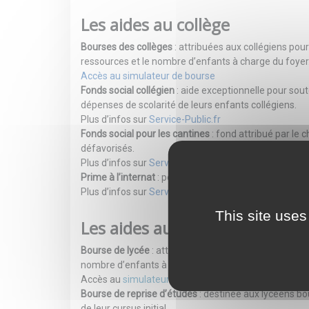
Les aides au collège
Bourses des collèges
: attribuées aux collégiens pour
ressources et le nombre d’enfants à charge du foyer
Accès au simulateur de bourse
Fonds social collégien
: aide exceptionnelle pour soute
dépenses de scolarité de leurs enfants collégiens.
Plus d’infos sur
Service-Public.fr
Fonds social pour les cantines
: fond attribué par le 
défavorisés.
Plus d’infos sur
Service-Public.fr
Prime à l’internat
: pour les collégiens boursiers et sc
Plus d’infos sur
Service-Public.fr
This site uses
Les aides au lycée
Bourse de lycée
: attribuée aux lycéens pour une année
nombre d’enfants à charge du foyer.
Accès au
simulateur de bourse
Bourse de reprise d’études
: destinée aux lycéens bou
de leur cursus initial.