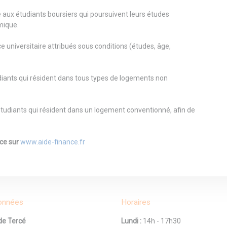
e aux étudiants boursiers qui poursuivent leurs études
mique.
 universitaire attribués sous conditions (études, âge,
diants qui résident dans tous types de logements non
étudiants qui résident dans un logement conventionné, afin de
nce sur
www.aide-finance.fr
onnées
Horaires
de Tercé
Lundi :
14h - 17h30