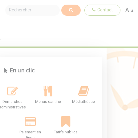
A
Contact
A
En un clic
Démarches
Menus cantine
Médiathèque
administratives
Paiement en
Tarifs publics
ligne