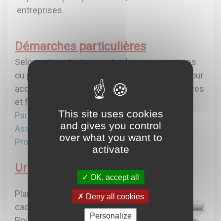
entreprises.
Démarches particulières
Selon votre situation, particuliers, associations
ou professionnels, voici les différents liens pour
accéder à toutes les démarches administratives
et formulaires à télécharger.
This site uses cookies
Particuliers
and gives you control
Associations
over what you want to
Professionnels - Entreprises
activate
Urbanisme
OK, accept all
Plan
Deny all cookies
cadastral
Personalize
Pour