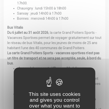
17h00.
Chauvigny
: lundi 15h00 à 18h00
Sanxay
: jeudi 14h00 à 17h00
Bonnes
: mercredi 14h00 à 17h00
Bus Vitalis
Du 6 juillet au 31 août 2026
, la carte Grand Poitiers Sports -
Vacances Sportives permet de voyager gratuitement sur tout
le réseau de bus Vitalis, pour les jeunes de moins de 25 ans
habitant l'une des 40 communes de Grand Poitiers.
La carte Grand Poitiers Sports - vacances sportives n’est pas
un titre de transport et ne sera pas acceptée, seule, à bord du
bus.
Je possède une carte VPass ou Modalis sans
abonnement
: rendez-vous dans une agence Vitalis
pour recharger mon Vpass ou Modalis en présentant
ma carte « Grand Poitiers Sports - Vacances Sportives
2026/2027 » signée et avec ma photo.
This site uses cookies
Je ne possède pas de carte VPass ou Modalis :
and gives you control
rendez-vous dans une agence Vitalis, présenter ma
carte « Grand Poitiers Sports - Vacances Sportives
over what you want to