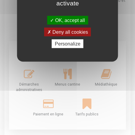
2026/2027 » signée, avec impérativement ma photo et
activate
une pièce d'identité.
OK, accept all
Deny all cookies
Personalize
En un clic
Démarches
Menus cantine
Médiathèque
administratives
Paiement en ligne
Tarifs publics