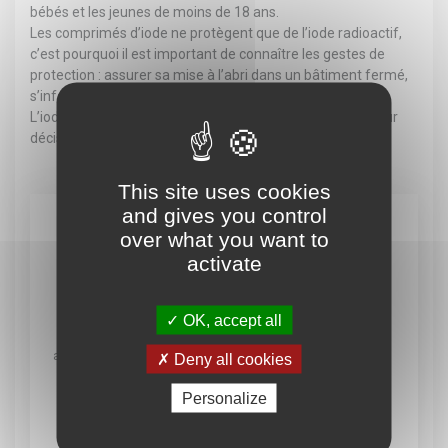
bébés et les jeunes de moins de 18 ans.
Les comprimés d’iode ne protègent que de l’iode radioactif,
c’est pourquoi il est important de connaître les gestes de
protection : assurer sa mise à l’abri dans un bâtiment fermé,
s’informer, préparer son évacuation, etc.
L’iode stable est un médicament. Il ne doit être pris que sur
décision du préfet.
This site uses cookies
and gives you control
En un clic
over what you want to
activate
OK, accept all
Démarches
Menus cantine
Médiathèque
administratives
Deny all cookies
Personalize
Paiement en ligne
Tarifs publics