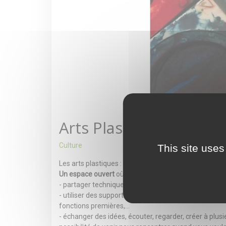
Arts Plastiques
Culture
This site uses
Les arts plastiques : qu’est-ce ?
Un espace ouvert
où l’on peut :
- partager techniques, savoir-faire, désir de créer, e
- utiliser des supports divers et variés (par exemple 
fonctions premières,…
- échanger des idées, écouter, regarder, créer à plusie