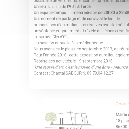
possibilité de venir nous rencontrer quand vous voul
Un lieu
: la salle de
l’AJT à Tercé.
Un espace-temps
: le
mercredi-soir de 20h30 à 22h3
Un moment de partage et de convivialité
lors de :
propositions d’animations récréatives avec la médiat
un véritable engouement et révélé des élans créatifs
la journée Clin d’Œil,
l’exposition annuelle à la médiathèque.
Nous avons eu le plaisir en septembre 2017, de réunir
Pour l’année 2018 : cette exposition aura lieu égale
Reprise des activités: le 19 septembre 2018.
"Une œuvre d’art, c’est le moyen d’une âme »
Maurice 
Contact : Chantal SABOURIN, 09.79.04.12.27.
Coord
Mairie 
18 plac
86800 