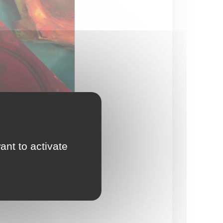
ant to activate
Chantal SABOURIN
09 79 04 12 27
chantal.sabourin@wanadoo.fr