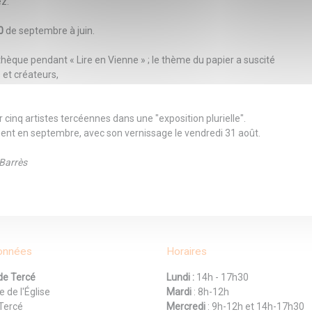
ez.
0
de septembre à juin.
hèque pendant « Lire en Vienne » ; le thème du papier a suscité
 et créateurs,
 cinq artistes tercéennes dans une "exposition plurielle".
ment en septembre, avec son vernissage le vendredi 31 août.
Barrès
onnées
Horaires
de Tercé
Lundi :
14h - 17h30
e de l'Église
Mardi
: 8h-12h
Tercé
Mercredi
: 9h-12h et 14h-17h30