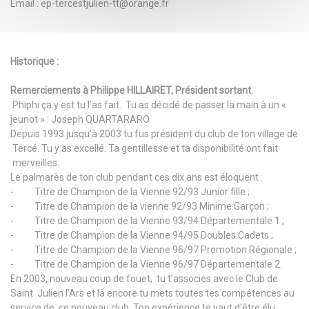
Email :
ep-tercestjulien-tt@orange.fr
Historique :
Remerciements à Philippe HILLAIRET, Président sortant.
Phiphi ça y est tu l’as fait. Tu as décidé de passer la main à un «
jeunot » : Joseph QUARTARARO
Depuis 1993 jusqu’à 2003 tu fus président du club de ton village de
Tercé. Tu y as excellé. Ta gentillesse et ta disponibilité ont fait
merveilles.
Le palmarès de ton club pendant ces dix ans est éloquent :
- Titre de Champion de la Vienne 92/93 Junior fille ;
- Titre de Champion de la vienne 92/93 Minime Garçon ;
- Titre de Champion de la Vienne 93/94 Départementale 1 ;
- Titre de Champion de la Vienne 94/95 Doubles Cadets ;
- Titre de Champion de la Vienne 96/97 Promotion Régionale ;
- Titre de Champion de la Vienne 96/97 Départementale 2.
En 2003, nouveau coup de fouet, tu t’associes avec le Club de
Saint Julien l’Ars et là encore tu mets toutes tes compétences au
service de ce nouveau club. Ton expérience te vaut d’être élu