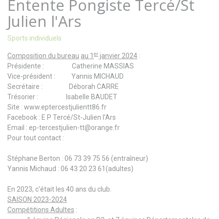
Entente Pongiste Tercé/St
Julien l'Ars
Sports individuels
er
Composition du bureau
au 1
janvier 2024
:
Présidente : Catherine MASSIAS
Vice-président : Yannis MICHAUD
Secrétaire : Déborah CARRE
Trésorier : Isabelle BAUDET
Site :
www.eptercestjulientt86.fr
Facebook : E P Tercé/St-Julien l’Ars
Email :
ep-tercestjulien-tt@orange.fr
Pour tout contact :
Stéphane Berton : 06 73 39 75 56 (entraîneur)
Yannis Michaud : 06 43 20 23 61(adultes)
En 2023, c'était les 40 ans du club.
SAISON 2023-2024
Compétitions Adultes
: