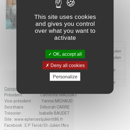
This site uses cookies
and gives you control
over what you want to
activate
JOUR
CATEGORIE
HORAIRES
LIEU
Lundi
Jeunes
16h30/18h30
St-Julien
OK, accept all
Mardi
Compétition / Loisirs
18h30/20h
St Julien
Jeunes Débutants
15h30/17h00
Deny all cookies
Mercredi
Jeunes Confirmés
17h/19h
Tercé
Entraînement libre
19h00/20h00
Personalize
Vendredi
Tout niveau
19h/21h
Tercé
Composition du bureau
:
Président : Catherine MASSIAS
Vice-président : Yannis MICHAUD
Secrétaire : Déborah CARRE
Trésorier : Isabelle BAUDET
Site :
www.eptercestjulientt86.fr
Facebook : E P Tercé/St-Julien l’Ars