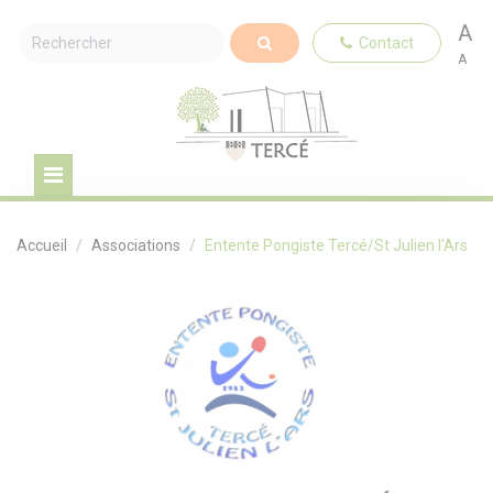
A
Contact
A
Accueil
Associations
Entente Pongiste Tercé/St Julien l'Ars