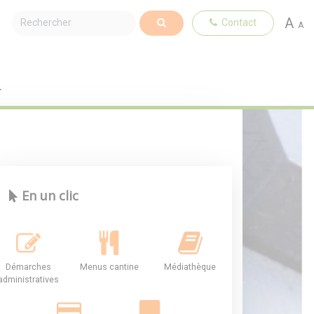
A
Contact
A
En un clic
Démarches
Menus cantine
Médiathèque
administratives