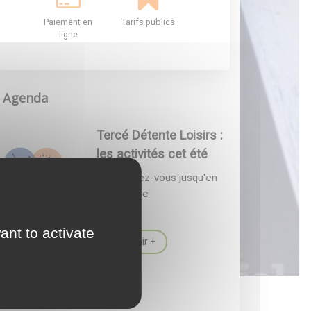
Paiement en
Tarifs publics
ligne
Agenda
Tercé Détente Loisirs :
les activités cet été
Les rendez-vous jusqu'en
septembre
ant to activate
En savoir +
Actualité