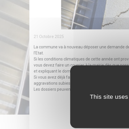
21 Octobre 2025
La commune va à nouveau déposer une demande de 
l’Etat.
Si les conditions climatiques de cette année ont pro
vous devez faire un courrier à la mairie dès que po
et expliquant le dommage accompagné de photos.
Si vous avez déjà fait une déclaration les années p
aggravations subies.
Les dossiers peuvent être envoyés par mail à
contac
This site uses