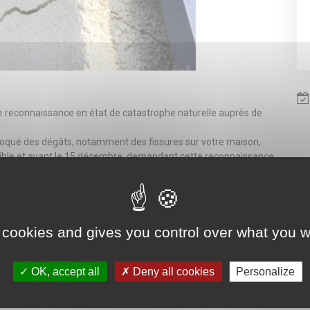
reconnaissance en état de catastrophe naturelle auprès de
voqué des dégâts, notamment des fissures sur votre maison,
ssible et avant le 15 décembre, demandant cette reconnaissance
récédentes, veuillez renouveler votre demande en précisant les
t@terce.fr
ou déposés en mairie.
 cookies and gives you control over what you w
OK, accept all
Deny all cookies
Personalize