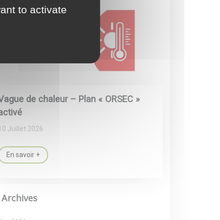
ant to activate
Vague de chaleur – Plan « ORSEC »
activé
10 Juillet 2026
En savoir +
Archives