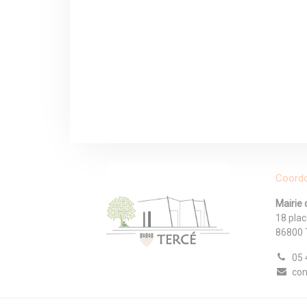
Coord
Mairie 
18 plac
86800 
05 
con