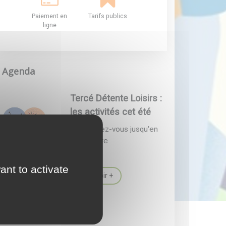
Paiement en
Tarifs publics
ligne
Agenda
Tercé Détente Loisirs :
les activités cet été
Les rendez-vous jusqu'en
septembre
ant to activate
En savoir +
Actualité