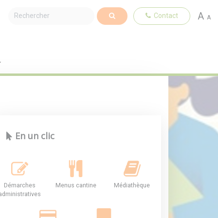
A
Contact
A
En un clic
Démarches
Menus cantine
Médiathèque
administratives