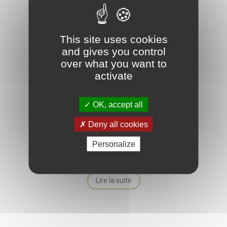
This site uses cookies
and gives you control
over what you want to
activate
OK, accept all
Anciens Combattants section Pouillé-Tercé
Deny all cookies
Social
Personalize
8 route d’Asnières 86800 Pouillé
Lire la suite