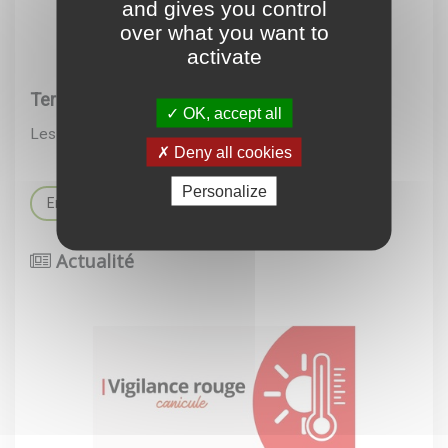
and gives you control
over what you want to
activate
Tercé Détente Loisirs : les activités cet été
OK, accept all
Les rendez-vous jusqu'en septembre
Deny all cookies
Personalize
En savoir +
Actualité